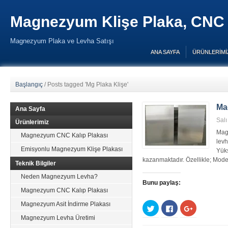
Magnezyum Klişe Plaka, CNC 
Magnezyum Plaka ve Levha Satışı
ANA SAYFA
ÜRÜNLERIMI
Başlangıç
/
Posts tagged 'Mg Plaka Klişe'
Ma
Ana Sayfa
Sal
Ürünlerimiz
Mag
Magnezyum CNC Kalıp Plakası
levh
Emisyonlu Magnezyum Klişe Plakası
Yüks
kazanmaktadır. Özellikle; Mode
Teknik Bilgiler
Neden Magnezyum Levha?
Bunu paylaş:
Magnezyum CNC Kalıp Plakası
Magnezyum Asit İndirme Plakası
Twitter
Facebook'ta
Google+
üzerinde
paylaşmak
üzerinde
Magnezyum Levha Üretimi
paylaşmak
için
paylaşmak
için
tıklayın
için