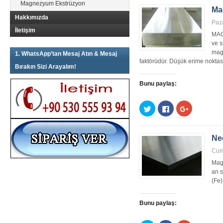
tıklayın
(Yeni
tıklayın
Magnezyum Ekstrüzyon
(Yeni
pencerede
(Yeni
Ma
pencerede
açılır)
pencerede
Hakkımızda
açılır)
açılır)
Paz
İletişim
MAG
ve 
mag
1. WhatsApp’tan Mesaj Atın & Mesaj
faktörüdür. Düşük erime noktas
Bırakın Sizi Arayalım!
Bunu paylaş:
Twitter
Facebook'ta
Google+
üzerinde
paylaşmak
üzerinde
paylaşmak
için
paylaşmak
için
tıklayın
için
tıklayın
(Yeni
tıklayın
(Yeni
pencerede
(Yeni
Ne
pencerede
açılır)
pencerede
açılır)
açılır)
Cum
Magn
an s
(Fe)
Bunu paylaş: