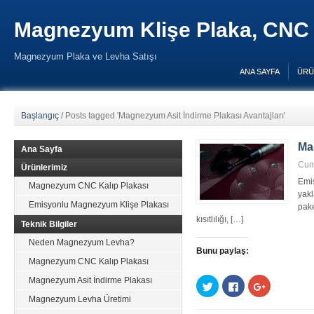
Magnezyum Klişe Plaka, CNC 
Magnezyum Plaka ve Levha Satışı
ANA SAYFA
ÜRÜ
Başlangıç
/
Posts tagged 'Magnezyum Asit İndirme Plakası Avantajları'
Ma
Ana Sayfa
Cum
Ürünlerimiz
Emis
Magnezyum CNC Kalıp Plakası
yakl
Emisyonlu Magnezyum Klişe Plakası
pake
kısıtlılığı, […]
Teknik Bilgiler
Neden Magnezyum Levha?
Bunu paylaş:
Magnezyum CNC Kalıp Plakası
Magnezyum Asit İndirme Plakası
Twitter
Facebook'ta
Google+
üzerinde
paylaşmak
üzerinde
Magnezyum Levha Üretimi
paylaşmak
için
paylaşmak
için
tıklayın
için