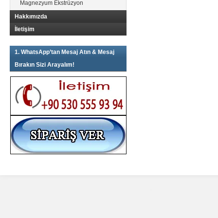
tıklayın
(Yeni
tıklayın
Magnezyum Ekstrüzyon
(Yeni
pencerede
(Yeni
pencerede
açılır)
pencerede
Hakkımızda
açılır)
açılır)
İletişim
1. WhatsApp’tan Mesaj Atın & Mesaj
Bırakın Sizi Arayalım!